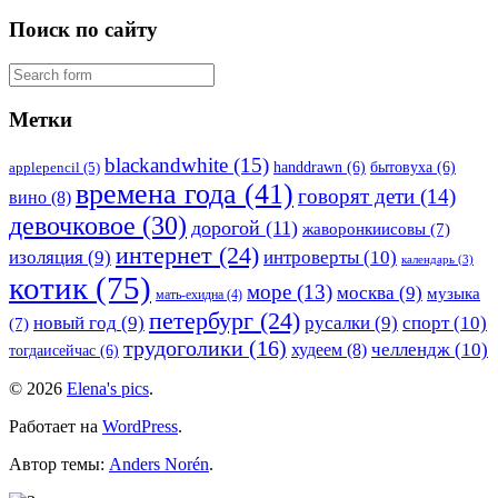
Поиск по сайту
Метки
blackandwhite
(15)
handdrawn
(6)
бытовуха
(6)
applepencil
(5)
времена года
(41)
говорят дети
(14)
вино
(8)
девочковое
(30)
дорогой
(11)
жаворонкиисовы
(7)
интернет
(24)
изоляция
(9)
интроверты
(10)
календарь
(3)
котик
(75)
море
(13)
москва
(9)
музыка
мать-ехидна
(4)
петербург
(24)
новый год
(9)
русалки
(9)
спорт
(10)
(7)
трудоголики
(16)
челлендж
(10)
худеем
(8)
тогдаисейчас
(6)
© 2026
Elena's pics
.
Работает на
WordPress
.
Автор темы:
Anders Norén
.