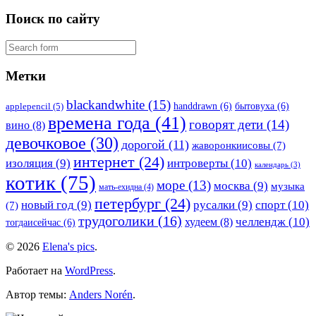
Поиск по сайту
Метки
blackandwhite
(15)
handdrawn
(6)
бытовуха
(6)
applepencil
(5)
времена года
(41)
говорят дети
(14)
вино
(8)
девочковое
(30)
дорогой
(11)
жаворонкиисовы
(7)
интернет
(24)
изоляция
(9)
интроверты
(10)
календарь
(3)
котик
(75)
море
(13)
москва
(9)
музыка
мать-ехидна
(4)
петербург
(24)
новый год
(9)
русалки
(9)
спорт
(10)
(7)
трудоголики
(16)
челлендж
(10)
худеем
(8)
тогдаисейчас
(6)
© 2026
Elena's pics
.
Работает на
WordPress
.
Автор темы:
Anders Norén
.