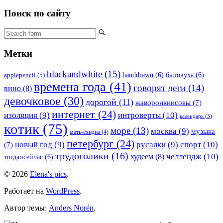
Поиск по сайту
Метки
blackandwhite
(15)
handdrawn
(6)
бытовуха
(6)
applepencil
(5)
времена года
(41)
говорят дети
(14)
вино
(8)
девочковое
(30)
дорогой
(11)
жаворонкиисовы
(7)
интернет
(24)
изоляция
(9)
интроверты
(10)
календарь
(3)
котик
(75)
море
(13)
москва
(9)
музыка
мать-ехидна
(4)
петербург
(24)
новый год
(9)
русалки
(9)
спорт
(10)
(7)
трудоголики
(16)
челлендж
(10)
худеем
(8)
тогдаисейчас
(6)
© 2026
Elena's pics
.
Работает на
WordPress
.
Автор темы:
Anders Norén
.