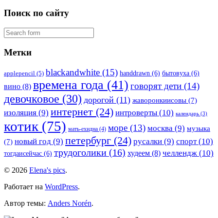
Поиск по сайту
Метки
blackandwhite
(15)
handdrawn
(6)
бытовуха
(6)
applepencil
(5)
времена года
(41)
говорят дети
(14)
вино
(8)
девочковое
(30)
дорогой
(11)
жаворонкиисовы
(7)
интернет
(24)
изоляция
(9)
интроверты
(10)
календарь
(3)
котик
(75)
море
(13)
москва
(9)
музыка
мать-ехидна
(4)
петербург
(24)
новый год
(9)
русалки
(9)
спорт
(10)
(7)
трудоголики
(16)
челлендж
(10)
худеем
(8)
тогдаисейчас
(6)
© 2026
Elena's pics
.
Работает на
WordPress
.
Автор темы:
Anders Norén
.