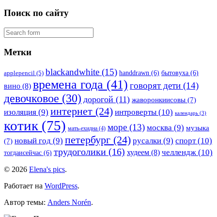
Поиск по сайту
Метки
blackandwhite
(15)
handdrawn
(6)
бытовуха
(6)
applepencil
(5)
времена года
(41)
говорят дети
(14)
вино
(8)
девочковое
(30)
дорогой
(11)
жаворонкиисовы
(7)
интернет
(24)
изоляция
(9)
интроверты
(10)
календарь
(3)
котик
(75)
море
(13)
москва
(9)
музыка
мать-ехидна
(4)
петербург
(24)
новый год
(9)
русалки
(9)
спорт
(10)
(7)
трудоголики
(16)
челлендж
(10)
худеем
(8)
тогдаисейчас
(6)
© 2026
Elena's pics
.
Работает на
WordPress
.
Автор темы:
Anders Norén
.