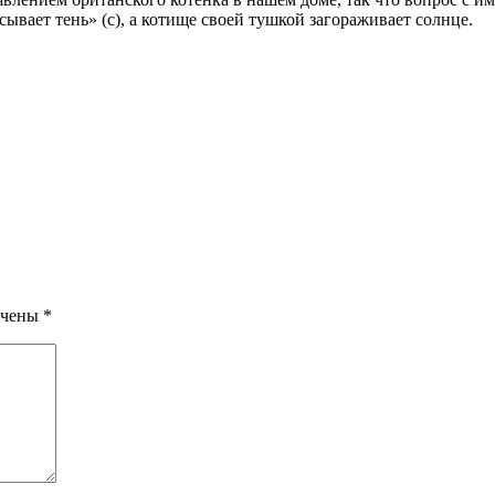
ывает тень» (с), а котище своей тушкой загораживает солнце.
ечены
*