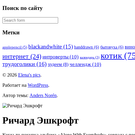
Поиск по сайту
Метки
blackandwhite
(15)
вино
handdrawn
(6)
бытовуха
(6)
applepencil
(5)
котик
(75
интернет
(24)
интроверты
(10)
календарь
(3)
трудоголики
(16)
челлендж
(10)
худеем
(8)
© 2026
Elena's pics
.
Работает на
WordPress
.
Автор темы:
Anders Norén
.
Ричард Эшкрофт
Когда-то покупка альбома «Alone With Everybody» совпала с по