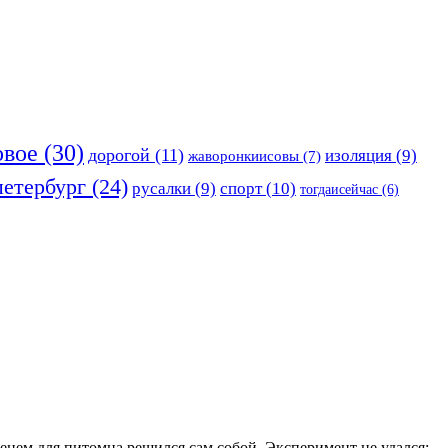
овое
(30)
дорогой
(11)
изоляция
(9)
жаворонкиисовы
(7)
петербург
(24)
русалки
(9)
спорт
(10)
тогдаисейчас
(6)
менем для питомца решился сам собой. Эксперимент не удался: