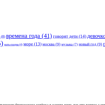
времена года
(41)
девочк
говорят дети
(14)
(8)
)
море
(13)
москва
(9)
новый год
(9)
музыка
(7)
мать-ехидна
(4)
явлением британского котёнка в нашем доме, так что вопрос с и