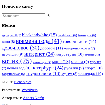
Поиск по сайту
Метки
blackandwhite
(15)
handdrawn
(6)
бытовуха
(6)
applepencil
(5)
времена года
(41)
говорят дети
(14)
вино
(8)
девочковое
(30)
дорогой
(11)
жаворонкиисовы
(7)
интернет
(24)
изоляция
(9)
интроверты
(10)
календарь
(3)
котик
(75)
море
(13)
москва
(9)
музыка
мать-ехидна
(4)
петербург
(24)
новый год
(9)
русалки
(9)
спорт
(10)
(7)
трудоголики
(16)
челлендж
(10)
худеем
(8)
тогдаисейчас
(6)
© 2026
Elena's pics
.
Работает на
WordPress
.
Автор темы:
Anders Norén
.