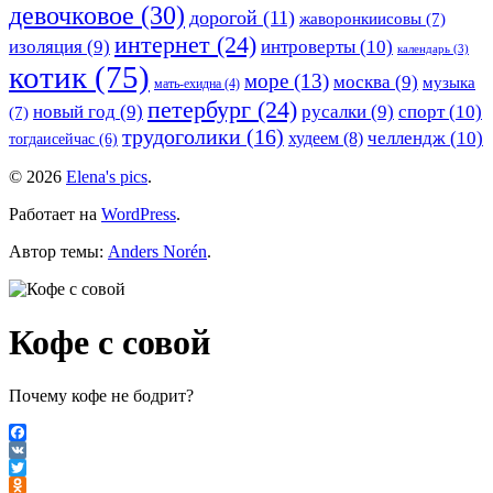
девочковое
(30)
дорогой
(11)
жаворонкиисовы
(7)
интернет
(24)
изоляция
(9)
интроверты
(10)
календарь
(3)
котик
(75)
море
(13)
москва
(9)
музыка
мать-ехидна
(4)
петербург
(24)
новый год
(9)
русалки
(9)
спорт
(10)
(7)
трудоголики
(16)
челлендж
(10)
худеем
(8)
тогдаисейчас
(6)
© 2026
Elena's pics
.
Работает на
WordPress
.
Автор темы:
Anders Norén
.
Кофе с совой
Почему кофе не бодрит?
Facebook
VK
Twitter