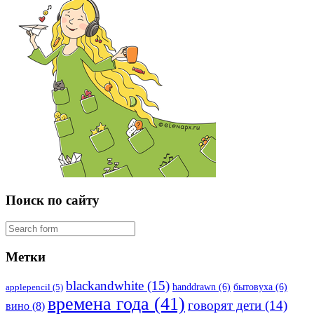
Поиск по сайту
Метки
blackandwhite
(15)
handdrawn
(6)
бытовуха
(6)
applepencil
(5)
времена года
(41)
говорят дети
(14)
вино
(8)